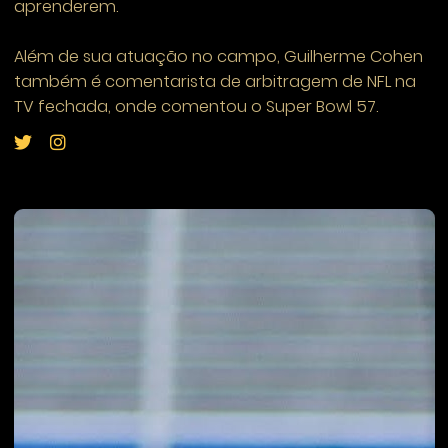
aprenderem.
Além de sua atuação no campo, Guilherme Cohen
também é comentarista de arbitragem de NFL na
TV fechada, onde comentou o Super Bowl 57.