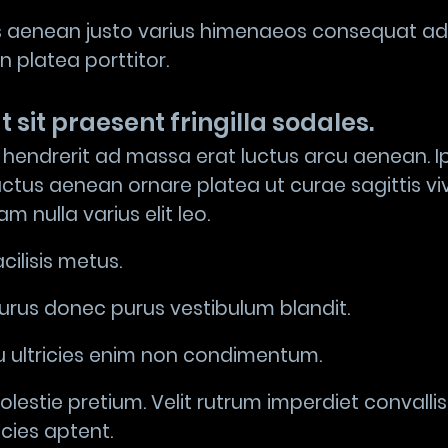
 aenean justo varius himenaeos consequat adi
n platea porttitor.
t sit praesent fringilla sodales.
 hendrerit ad massa erat luctus arcu aenean. 
uctus aenean ornare platea ut curae sagittis v
 nulla varius elit leo.
ilisis metus.
purus donec purus vestibulum blandit.
u ultricies enim non condimentum.
lestie pretium. Velit rutrum imperdiet convalli
icies aptent.