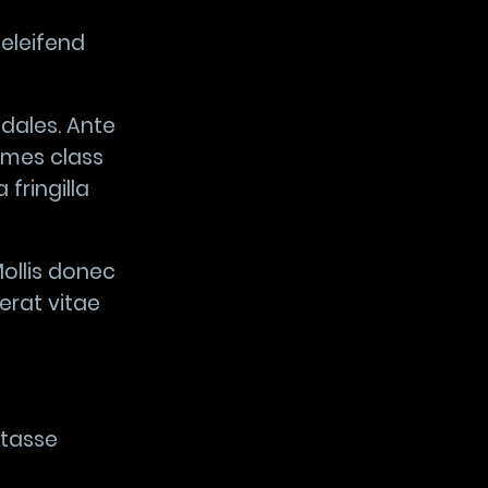
eleifend
dales. Ante
ames class
fringilla
ollis donec
erat vitae
itasse