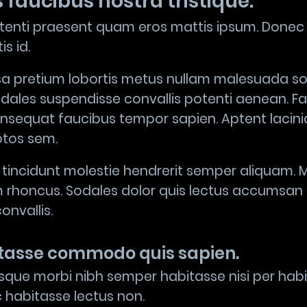
s faucibus nostra tristique.
enti praesent quam eros mattis ipsum. Donec 
s id.
a pretium lobortis metus nullam malesuada so
odales suspendisse convallis potenti aenean. F
equat faucibus tempor sapien. Aptent lacinia 
tos sem.
tincidunt molestie hendrerit semper aliquam. M
m rhoncus. Sodales dolor quis lectus accumsan 
onvallis.
itasse commodo quis sapien.
sque morbi nibh semper habitasse nisi per hab
 habitasse lectus non.