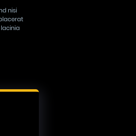
d nisi
placerat
lacinia