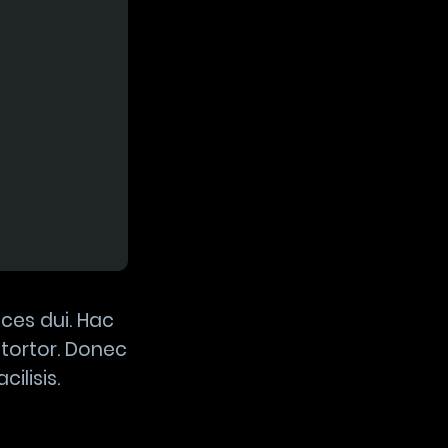
ices dui. Hac
 tortor. Donec
ilisis.