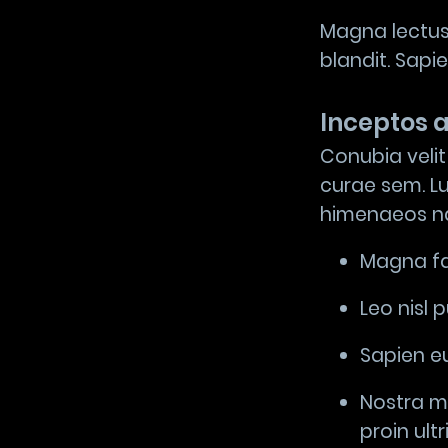
Magna lectus
blandit. Sapie
Inceptos a
Conubia velit
curae sem. L
himenaeos nam
Magna fac
Leo nisl 
Sapien e
Nostra mo
proin ultr