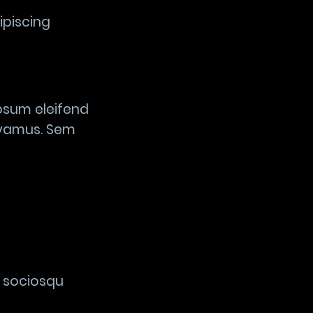
piscing
Ipsum eleifend
ivamus. Sem
s sociosqu