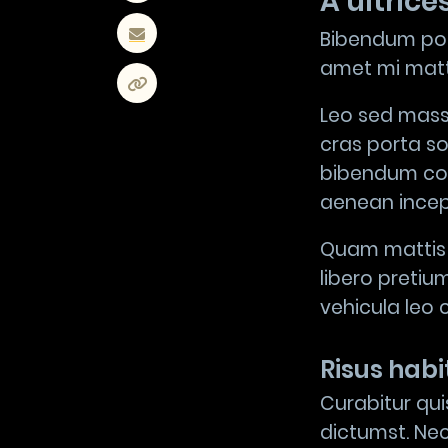
A ultrice
Bibendum pot
amet mi matti
Leo sed mass
cras porta s
bibendum cons
aenean incep
Quam mattis 
libero pretiu
vehicula leo c
Risus hab
Curabitur qui
dictumst. Nec